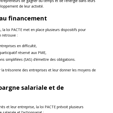
repreneurs de gagner du temps et de l’énergie dans leurs
loppement de leur activité.
s au financement
, la loi PACTE met en place plusieurs dispositifs pour
n retrouve :
treprises en difficulté,
 participatif réservé aux PME,
ions simplifiées (SAS) d’émettre des obligations.
la trésorerie des entreprises et leur donner les moyens de
argne salariale et de
riés et leur entreprise, la loi PACTE prévoit plusieurs
salariale et l’actionnariat :