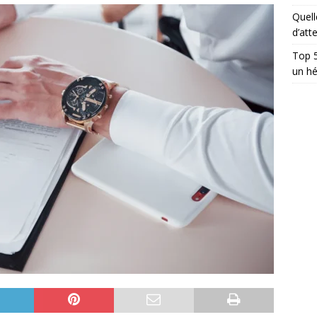
Quell
d’att
Top 5
un hé